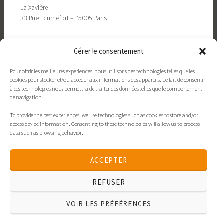
La Xavière
33 Rue Tournefort – 75005 Paris
Gérer le consentement
Pour offrir les meilleures expériences, nous utilisons des technologies telles que les
cookies pour stocker et/ou accéder aux informations des appareils. Le fait de consentir
à ces technologies nous permettra de traiter des données telles que le comportement
de navigation.
To provide the best experiences, we use technologies such as cookies to store and/or
Contact
xavieres.org
Politique de cookies
access device information. Consenting to these technologies will allow us to process
data such as browsing behavior.
Déclaration de confidentialité
Politique de cookies
ACCEPTER
Déclaration de confidentialité
REFUSER
VOIR LES PRÉFÉRENCES