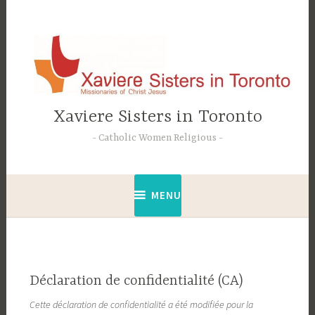
Accéder
au
contenu
principal
Xaviere Sisters in Toronto
Catholic Women Religious
MENU
Déclaration de confidentialité (CA)
Cette déclaration de confidentialité a été modifiée pour la