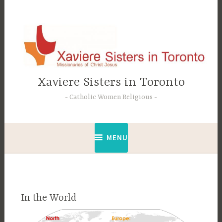
Accéder
au
contenu
principal
Xaviere Sisters in Toronto
Catholic Women Religious
MENU
In the World